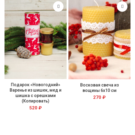
Подарок «Новогодний»
Восковая свеча из
Варенье из шишек, мед и
вощины 6х10 см
шишка с орешками
270
₽
(Копировать)
520
₽