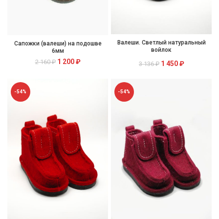
Валеши. Светлый натуральный
Сапожки (валеши) на подошве
войлок
6мм
1 200
₽
2 160
₽
1 450
₽
3 136
₽
-54%
-54%