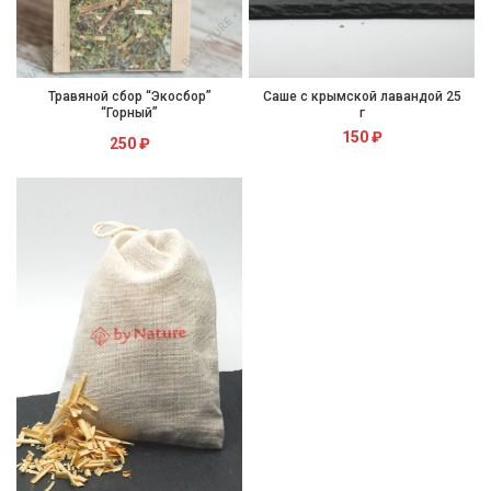
Травяной сбор “Экосбор”
Саше с крымской лавандой 25
“Горный”
г
150
₽
250
₽