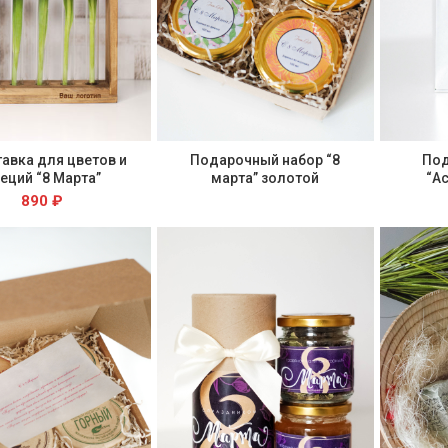
Подарочный набор “8
Под
авка для цветов и
марта” золотой
“А
еций “8 Марта”
890
₽