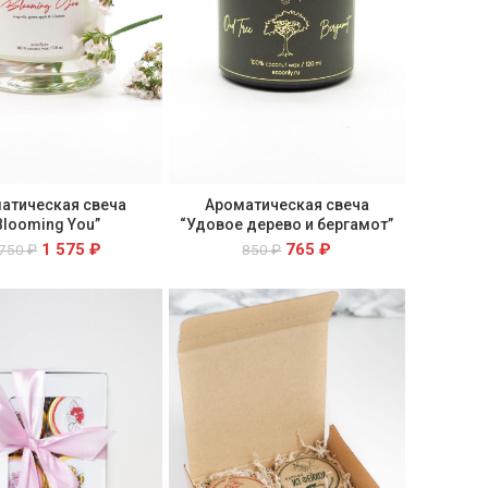
атическая свеча
Ароматическая свеча
Blooming You”
“Удовое дерево и бергамот”
1 575
₽
765
₽
 750
₽
850
₽