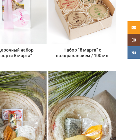
Email
Insta
Набор “8 марта” с
арочный набор
VK
поздравлением / 100 мл
ссорти 8 марта”