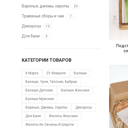
Варенья, джемы, сиропы
29
Травяные сборы и чаи
7
Дикоросы
13
Для бани
3
Подст
сп
КАТЕГОРИИ ТОВАРОВ
8 Марта
23 Февраля
Валеши
Валеши, Чуни, Тапочки, Бабуши
Валеши Детские
Валеши Женские
Валеши Мужские
Варенья, Джемы, Сиропы
Дикоросы
Для Бани
Жилеты Женские
Жилеты Из Овчины И Шерсти