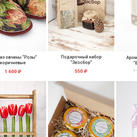
Подарочный набор
 из овчины “Розы”
Аром
“Экосбор”
коричневые
“
1
550
₽
1 600
₽