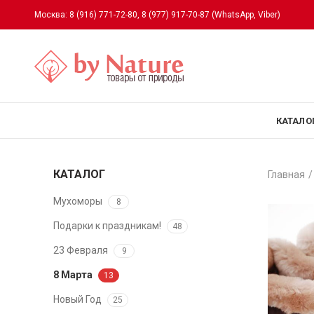
Москва:
8 (916) 771-72-80
,
8 (977) 917-70-87
(WhatsApp, Viber)
КАТАЛО
КАТАЛОГ
Главная
Мухоморы
8
Подарки к праздникам!
48
23 Февраля
9
8 Марта
13
Новый Год
25